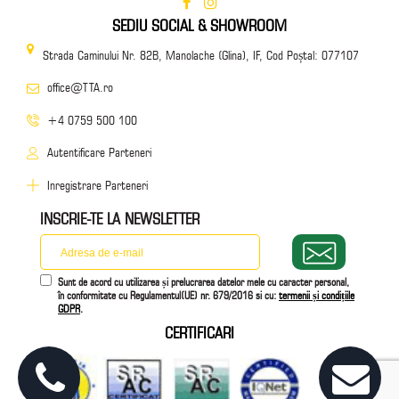
SEDIU SOCIAL & SHOWROOM
Strada Caminului Nr. 82B, Manolache (Glina), IF, Cod Poștal: 077107
office@TTA.ro
+4 0759 500 100
Autentificare Parteneri
Inregistrare Parteneri
INSCRIE-TE LA NEWSLETTER
Sunt de acord cu utilizarea și prelucrarea datelor mele cu caracter personal,
în conformitate cu Regulamentul(UE) nr. 679/2016 si cu:
termenii și condițiile
GDPR
.
CERTIFICARI