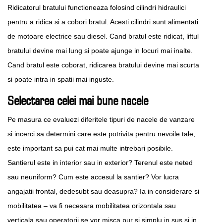
Ridicatorul bratului functioneaza folosind cilindri hidraulici
pentru a ridica si a cobori bratul. Acesti cilindri sunt alimentati
de motoare electrice sau diesel. Cand bratul este ridicat, liftul
bratului devine mai lung si poate ajunge in locuri mai inalte.
Cand bratul este coborat, ridicarea bratului devine mai scurta
si poate intra in spatii mai inguste.
Selectarea celei mai bune nacele
Pe masura ce evaluezi diferitele tipuri de nacele de vanzare
si incerci sa determini care este potrivita pentru nevoile tale,
este important sa pui cat mai multe intrebari posibile.
Santierul este in interior sau in exterior? Terenul este neted
sau neuniform? Cum este accesul la santier? Vor lucra
angajatii frontal, dedesubt sau deasupra? Ia in considerare si
mobilitatea – va fi necesara mobilitatea orizontala sau
verticala sau operatorii se vor misca pur si simplu in sus si in