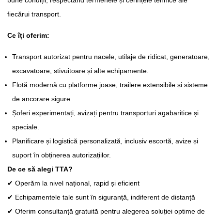
bune condiții, respectând termenele și cerințele tehnice ale
fiecărui transport.
Ce îți oferim:
Transport autorizat pentru nacele, utilaje de ridicat, generatoare,
excavatoare, stivuitoare și alte echipamente.
Flotă modernă cu platforme joase, trailere extensibile și sisteme
de ancorare sigure.
Șoferi experimentați, avizați pentru transporturi agabaritice și
speciale.
Planificare și logistică personalizată, inclusiv escortă, avize și
suport în obținerea autorizațiilor.
De ce să alegi TTA?
✔ Operăm la nivel național, rapid și eficient
✔ Echipamentele tale sunt în siguranță, indiferent de distanță
✔ Oferim consultanță gratuită pentru alegerea soluției optime de