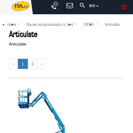
RO
Home
Nacele autopropulsate cu brat
DIESEL
Articulate
Articulate
Articulate
‹
1
2
›