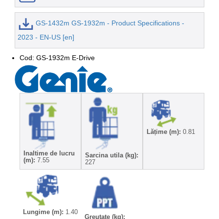
GS-1432m GS-1932m - Product Specifications -
2023 - EN-US [en]
Cod: GS-1932m E-Drive
Lățime (m):
0.81
Inaltime de lucru
Sarcina utila (kg):
(m):
7.55
227
Lungime (m):
1.40
Greutate (kg):