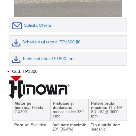
Solicită Oferta
Scheda dati tecnici TP1800 [it]
Technical data TP1800 [en]
Cod: TP1800
Motor pe
Pistoane și
Putere bruta
benzina:
Honda
deplasare:
maxima:
11,7 HP ‑
GX390
monocilindric 389
8,7 kW @ 3600
cmc
rpm
Pornire:
Electrica
Înclinare maximă:
Tip distribuitor:
20° (36,4%)
mecanic