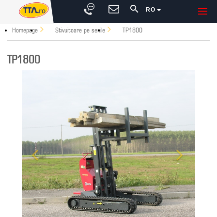
RO
Homepage
Stivuitoare pe senile
TP1800
TP1800