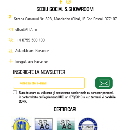
SEDIU SOCIAL & SHOWROOM
Strada Caminului Nr. 82B, Manolache (Glina), IF, Cod Poștal: 077107
office@TTA.ro
+4 0759 500 100
Autentificare Parteneri
Inregistrare Parteneri
INSCRIE-TE LA NEWSLETTER
Sunt de acord cu utilizarea și prelucrarea datelor mele cu caracter personal,
în conformitate cu Regulamentul(UE) nr. 679/2016 si cu:
termenii și condițiile
GDPR
.
CERTIFICARI