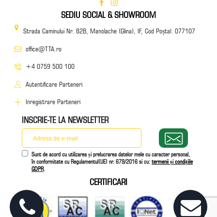
SEDIU SOCIAL & SHOWROOM
Strada Caminului Nr. 82B, Manolache (Glina), IF, Cod Poștal: 077107
office@TTA.ro
+4 0759 500 100
Autentificare Parteneri
Inregistrare Parteneri
INSCRIE-TE LA NEWSLETTER
Sunt de acord cu utilizarea și prelucrarea datelor mele cu caracter personal,
în conformitate cu Regulamentul(UE) nr. 679/2016 si cu:
termenii și condițiile
GDPR
.
CERTIFICARI