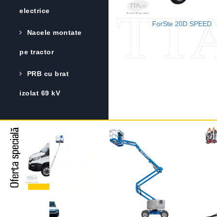
electrice
TTA
ForSte 20D SPEED
Nacele montate
pe tractor
PRB cu brat
izolat 69 kV
Oferta specială
Oferta specială
Oferta specială