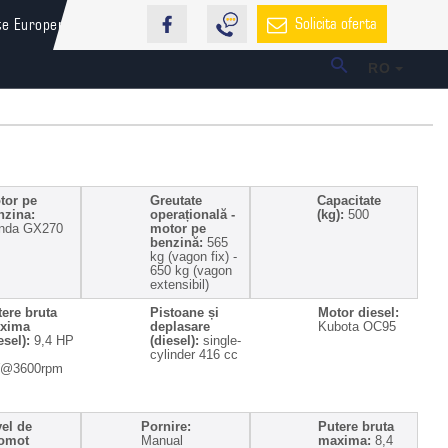
Solicita oferta
te Europene
RO
tor pe
Greutate
Capacitate
nzina:
operațională -
(kg):
500
nda GX270
motor pe
benzină:
565
kg (vagon fix) -
650 kg (vagon
extensibil)
tere bruta
Pistoane și
Motor diesel:
xima
deplasare
Kubota OC95
esel):
9,4 HP
(diesel):
single-
cylinder 416 cc
@3600rpm
vel de
Pornire:
Putere bruta
omot
Manual
maxima:
8,4