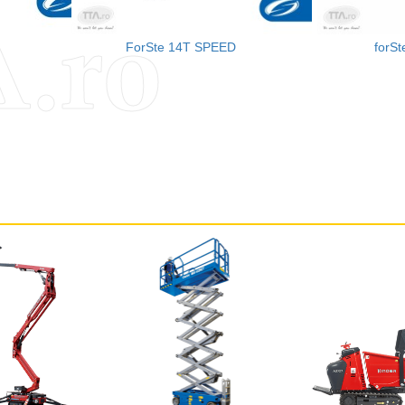
.ro
ForSte 14T SPEED
forS