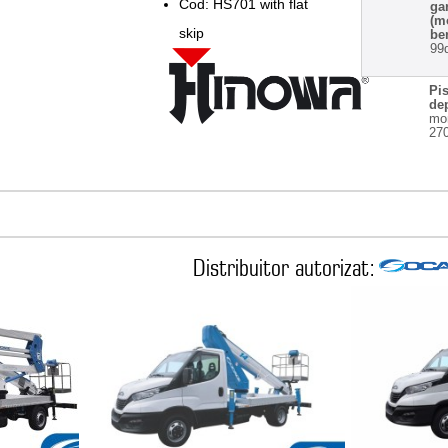
Cod: HS701 with flat
ga
(m
skip
be
99
Pi
de
mon
27
Distribuitor autorizat: