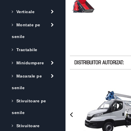
Verticale
Montate pe
senile
Tractabile
DISTRIBUITOR AUTORIZAT:
Minidumpere
Macarale pe
senile
Stivuitoare pe
senile
Stivuitoare