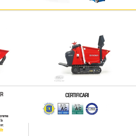
ER
CERTIFICARI
ucrarea
 în
nr.
ile