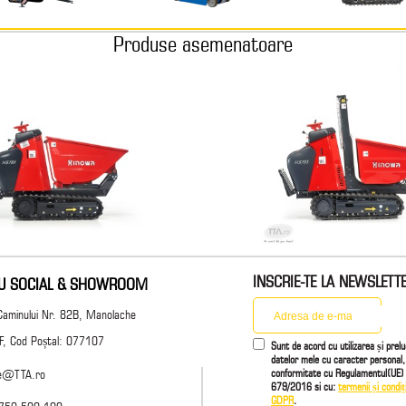
Produse asemenatoare
INSCRIE-TE LA NEWSLETT
IU SOCIAL & SHOWROOM
Caminului Nr. 82B, Manolache
 IF, Cod Poștal: 077107
Sunt de acord cu utilizarea și prel
datelor mele cu caracter personal,
conformitate cu Regulamentul(UE) 
ce@TTA.ro
679/2016 si cu:
termenii și condiți
GDPR
.