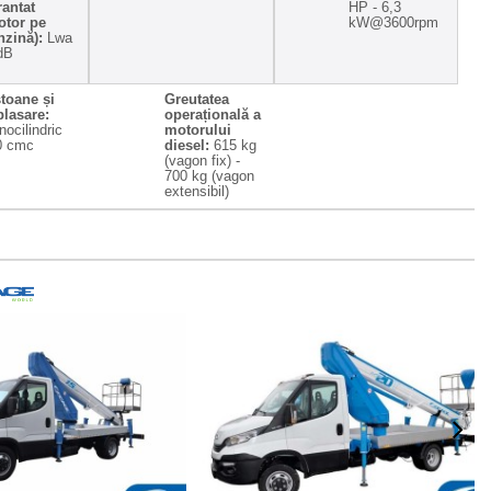
rantat
HP - 6,3
otor pe
kW@3600rpm
nzină):
Lwa
dB
stoane și
Greutatea
plasare:
operațională a
ocilindric
motorului
0 cmc
diesel:
615 kg
(vagon fix) -
700 kg (vagon
extensibil)