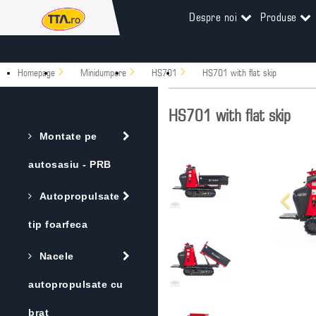
Despre noi
Produse
Homepage
Minidumpere
HS701
HS701 with flat skip
HS701 with flat skip
Montate pe
autosasiu - PRB
Autopropulsate
tip foarfeca
Nacele
autopropulsate cu
brat