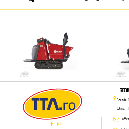
SED
Strada 
(Glina),
offi