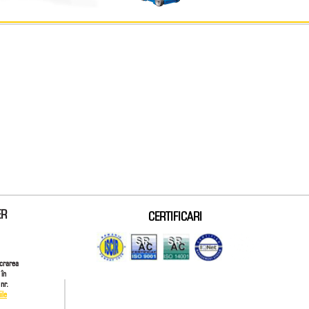
ER
CERTIFICARI
ucrarea
 în
nr.
ile