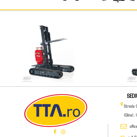
SED
Strada 
(Glina),
offi