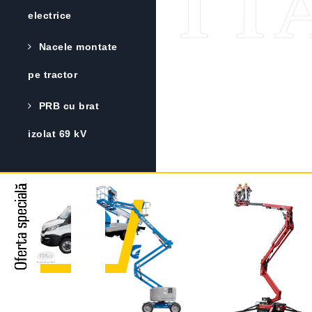
TTA
electrice
Nacele montate
pe tractor
PRB cu brat
izolat 69 kV
Oferta specială
Oferta specială
Oferta specială