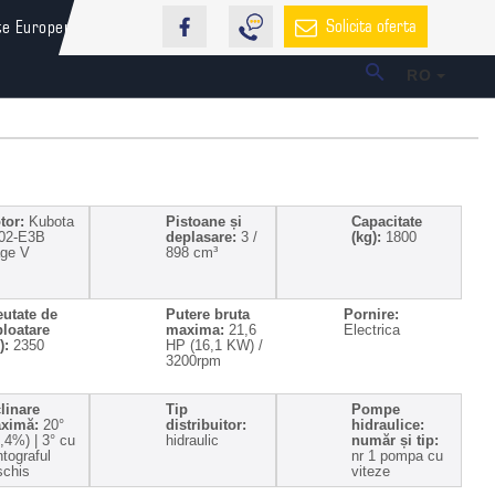
Solicita oferta
te Europene
RO
tor:
Kubota
Pistoane și
Capacitate
02-E3B
deplasare:
3 /
(kg):
1800
age V
898 cm³
eutate de
Putere bruta
Pornire:
ploatare
maxima:
21,6
Electrica
):
2350
HP (16,1 KW) /
3200rpm
linare
Tip
Pompe
ximă:
20°
distribuitor:
hidraulice:
,4%) | 3° cu
hidraulic
număr și tip:
tograful
nr 1 pompa cu
schis
viteze