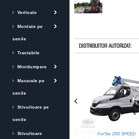
Verticale
Montate pe
senile
DISTRIBUITOR AUTORIZAT:
Tractabile
Minidumpere
Macarale pe
senile
Stivuitoare pe
senile
Stivuitoare
ForSte 20D SPEED