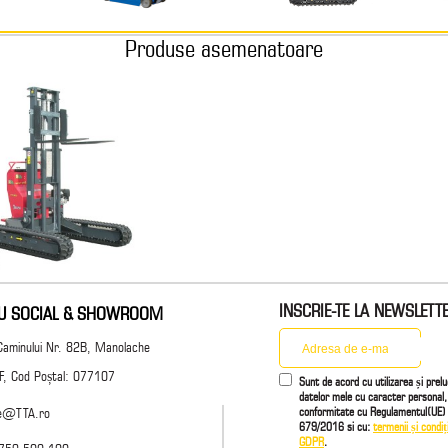
Produse asemenatoare
INSCRIE-TE LA NEWSLETT
IU SOCIAL & SHOWROOM
Caminului Nr. 82B, Manolache
 IF, Cod Poștal: 077107
Sunt de acord cu utilizarea și prel
datelor mele cu caracter personal,
conformitate cu Regulamentul(UE) 
ce@TTA.ro
679/2016 si cu:
termenii și condiți
GDPR
.