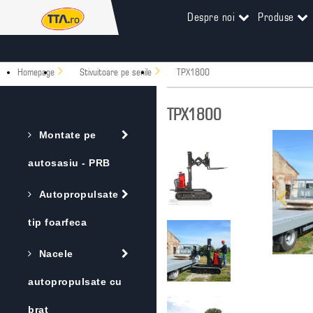
Despre noi
Produse
Homepage
Stivuitoare pe senile
TPX1800
TPX1800
Montate pe
autosasiu - PRB
Autopropulsate
tip foarfeca
Nacele
autopropulsate cu
brat