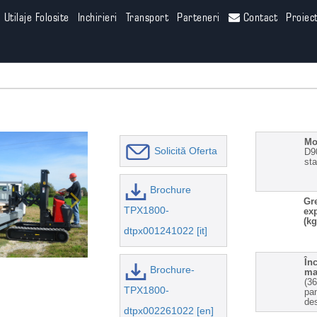
Utilaje Folosite
Inchirieri
Transport
Parteneri
Contact
Proiec
Mo
Solicită Oferta
D9
st
Brochure
Gr
TPX1800-
ex
(kg
dtpx001241022 [it]
Înc
Brochure-
ma
(36
TPX1800-
pan
de
dtpx002261022 [en]